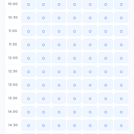
○
○
○
○
○
○
○
10:00
○
○
○
○
○
○
○
10:30
○
○
○
○
○
○
○
11:00
○
○
○
○
○
○
○
11:30
○
○
○
○
○
○
○
12:00
○
○
○
○
○
○
○
12:30
○
○
○
○
○
○
○
13:00
○
○
○
○
○
○
○
13:30
○
○
○
○
○
○
○
14:00
○
○
○
○
○
○
○
14:30