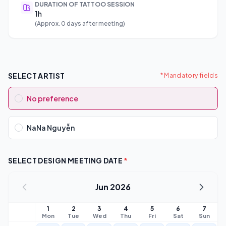
DURATION OF TATTOO SESSION
1h
(Approx. 0 days after meeting)
SELECT ARTIST
* Mandatory fields
No preference
NaNa Nguyễn
SELECT DESIGN MEETING DATE
*
Jun 2026
1
2
3
4
5
6
7
Mon
Tue
Wed
Thu
Fri
Sat
Sun