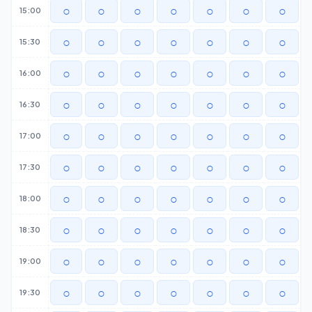
○
○
○
○
○
○
○
15:00
○
○
○
○
○
○
○
15:30
○
○
○
○
○
○
○
16:00
○
○
○
○
○
○
○
16:30
○
○
○
○
○
○
○
17:00
○
○
○
○
○
○
○
17:30
○
○
○
○
○
○
○
18:00
○
○
○
○
○
○
○
18:30
○
○
○
○
○
○
○
19:00
○
○
○
○
○
○
○
19:30