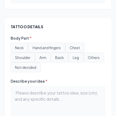
TATTOO DETAILS
Body Part
*
Neck
Hand and fingers
Chest
Shoulder
Arm
Back
Leg
Others
Not decided
Describe your idea
*