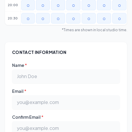
○
○
○
○
○
○
○
20:00
○
○
○
○
○
○
○
20:30
*Times are shown in local studio time.
CONTACT INFORMATION
Name
*
Email
*
Confirm Email
*