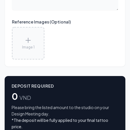
Reference Images (Optional)
Image 1
DEPOSIT REQUIRED
0
VND
Please bring the listed amount to the studio on your
Design Meeting day.
*The deposit will be fully applied to your final tattoo
price.