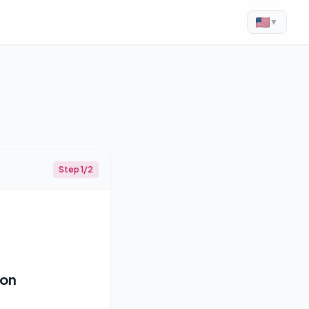
▼
Step 1/2
ion