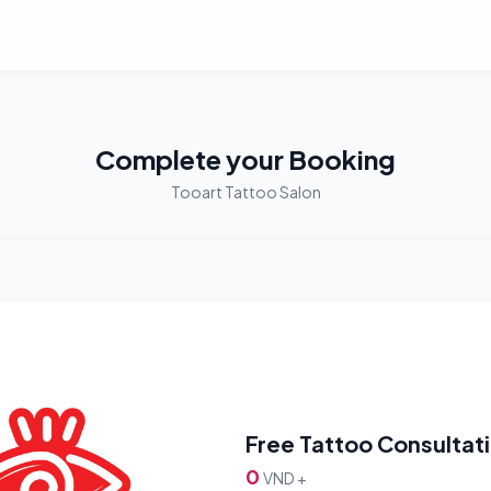
Complete your Booking
Tooart Tattoo Salon
Free Tattoo Consultat
0
VND +