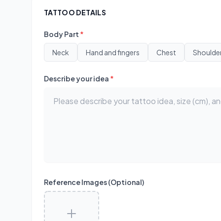
TATTOO DETAILS
Body Part
*
Neck
Hand and fingers
Chest
Shoulde
Describe your idea
*
Reference Images (Optional)