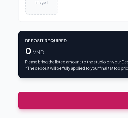
Image 1
DEPOSIT REQUIRED
0
VND
Please bring the listed amount to the studio on your De
*The deposit will be fully applied to your final tattoo pri