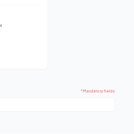
N
* Mandatory fields