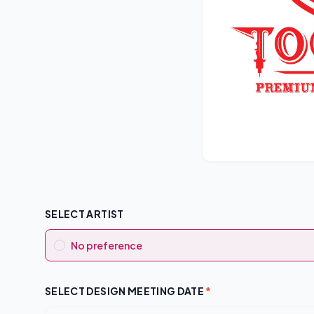
SELECT ARTIST
No preference
SELECT DESIGN MEETING DATE
*