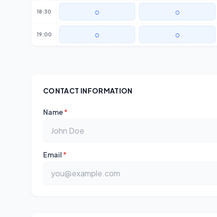
○
○
18:30
○
○
19:00
CONTACT INFORMATION
Name
*
Email
*