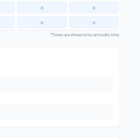
○
○
○
○
*Times are shown in local studio time.