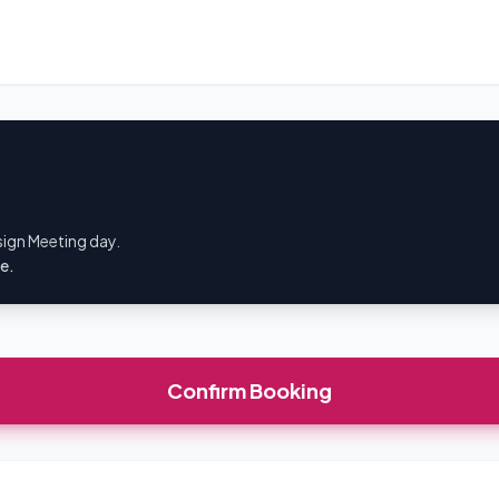
sign Meeting day.
ce.
Confirm Booking