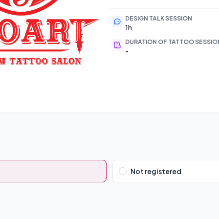
DESIGN TALK SESSION
1h
DURATION OF TATTOO SESSIO
-
Not registered