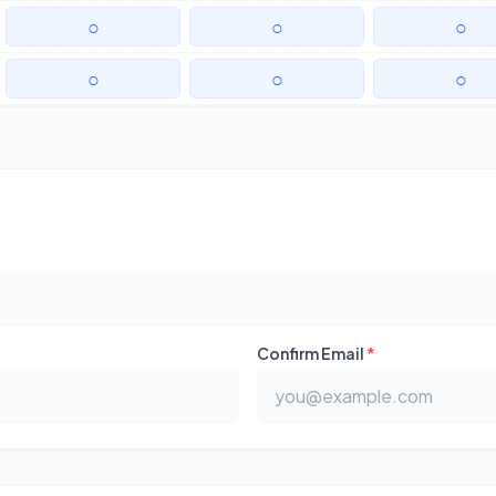
○
○
○
○
○
○
Confirm Email
*