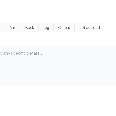
r
Arm
Back
Leg
Others
Not decided