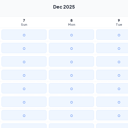
Dec 2025
7
8
9
Sun
Mon
Tue
○
○
○
○
○
○
○
○
○
○
○
○
○
○
○
○
○
○
○
○
○