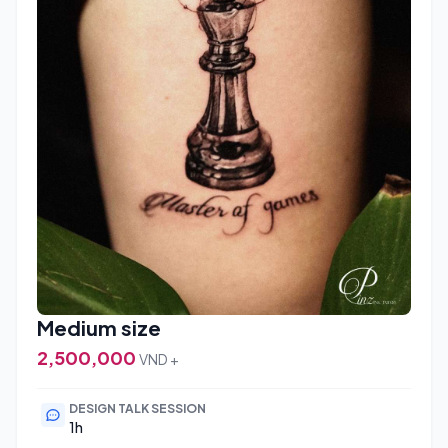
Medium size
2,500,000
VND +
DESIGN TALK SESSION
1h