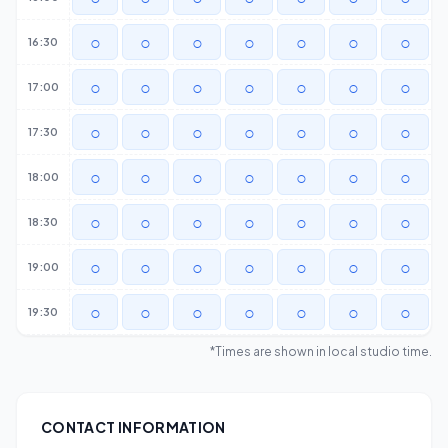
○
○
○
○
○
○
○
16:30
○
○
○
○
○
○
○
17:00
○
○
○
○
○
○
○
17:30
○
○
○
○
○
○
○
18:00
○
○
○
○
○
○
○
18:30
○
○
○
○
○
○
○
19:00
○
○
○
○
○
○
○
19:30
*Times are shown in local studio time.
CONTACT INFORMATION