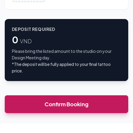
DEPOSIT REQUIRED
0
VND
Please bring the listed amount to the studio on your
Design Meeting day.
*The deposit will be fully applied to your final tattoo
price.
Confirm Booking