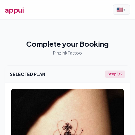
appui
▼
Complete your Booking
Pinz InkTattoo
SELECTED PLAN
Step 1/2