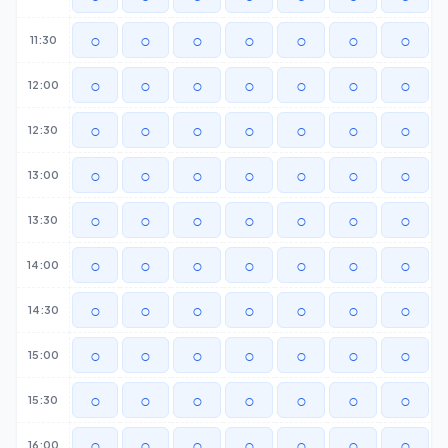
○
○
○
○
○
○
○
11:30
○
○
○
○
○
○
○
12:00
○
○
○
○
○
○
○
12:30
○
○
○
○
○
○
○
13:00
○
○
○
○
○
○
○
13:30
○
○
○
○
○
○
○
14:00
○
○
○
○
○
○
○
14:30
○
○
○
○
○
○
○
15:00
○
○
○
○
○
○
○
15:30
○
○
○
○
○
○
○
16:00