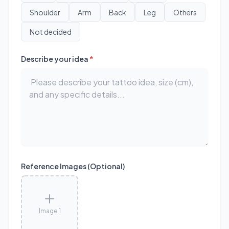
Shoulder
Arm
Back
Leg
Others
Not decided
Describe your idea
*
Reference Images (Optional)
Image 1