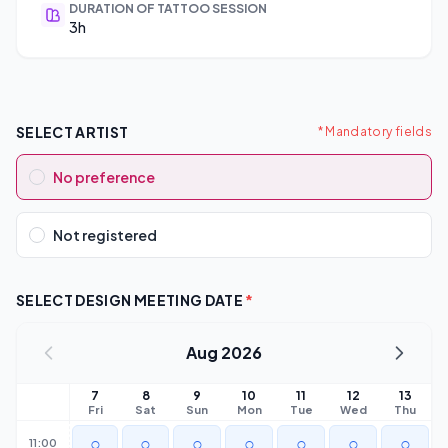
DURATION OF TATTOO SESSION
3h
SELECT ARTIST
* Mandatory fields
No preference
Not registered
SELECT DESIGN MEETING DATE
*
Aug 2026
7
8
9
10
11
12
13
Fri
Sat
Sun
Mon
Tue
Wed
Thu
○
○
○
○
○
○
○
11:00