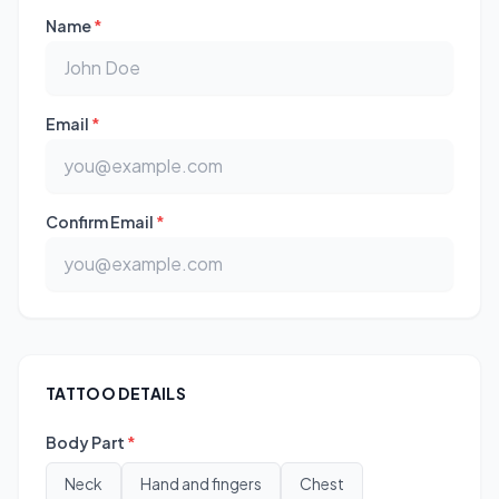
Name
*
Email
*
Confirm Email
*
TATTOO DETAILS
Body Part
*
Neck
Hand and fingers
Chest