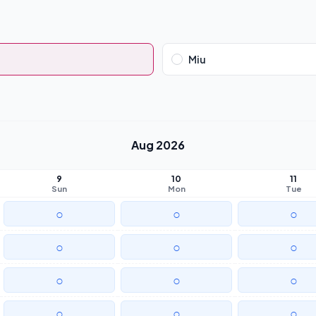
Miu
Aug 2026
9
10
11
Sun
Mon
Tue
○
○
○
○
○
○
○
○
○
○
○
○