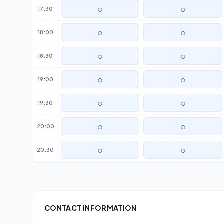
○
○
17:30
○
○
18:00
○
○
18:30
○
○
19:00
○
○
19:30
○
○
20:00
○
○
20:30
CONTACT INFORMATION