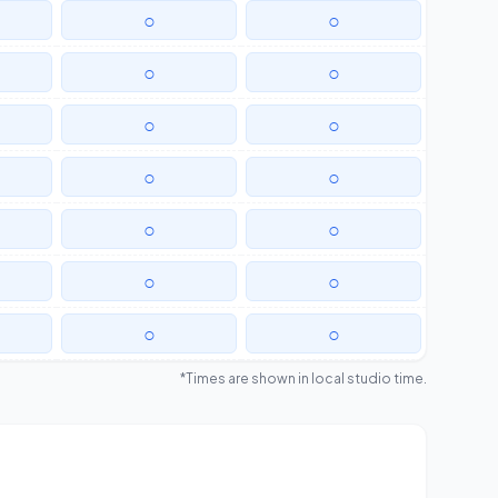
○
○
○
○
○
○
○
○
○
○
○
○
○
○
*Times are shown in local studio time.