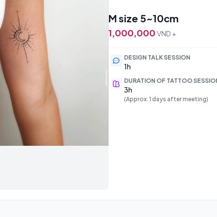
M size 5~10cm
1,000,000
VND +
DESIGN TALK SESSION
1h
DURATION OF TATTOO SESSIO
3h
(Approx. 1 days after meeting)