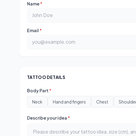
Name
*
Email
*
TATTOO DETAILS
Body Part
*
Neck
Hand and fingers
Chest
Shoulde
Describe your idea
*