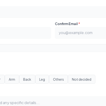
Confirm Email
*
r
Arm
Back
Leg
Others
Not decided