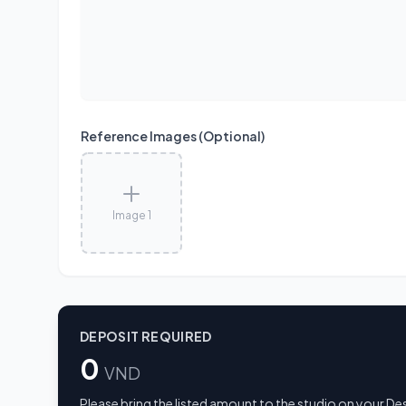
Reference Images (Optional)
Image 1
DEPOSIT REQUIRED
0
VND
Please bring the listed amount to the studio on your De