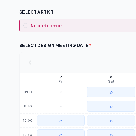
SELECT ARTIST
No preference
SELECT DESIGN MEETING DATE
*
7
8
Fri
Sat
○
×
11:00
○
×
11:30
○
○
12:00
○
○
12:30