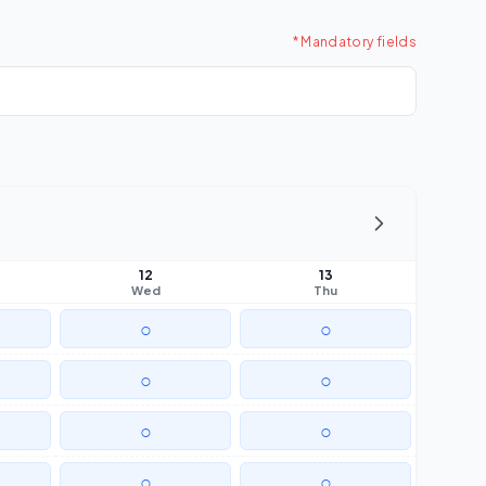
* Mandatory fields
12
13
Wed
Thu
○
○
○
○
○
○
○
○