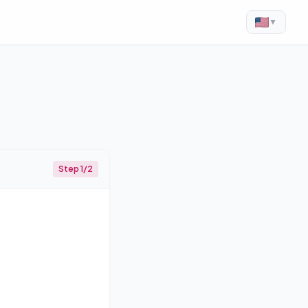
▼
Step 1/2