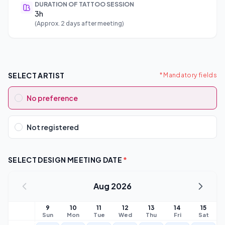
DURATION OF TATTOO SESSION
3h
(Approx. 2 days after meeting)
SELECT ARTIST
* Mandatory fields
No preference
Not registered
SELECT DESIGN MEETING DATE
*
Aug 2026
9
10
11
12
13
14
15
Sun
Mon
Tue
Wed
Thu
Fri
Sat