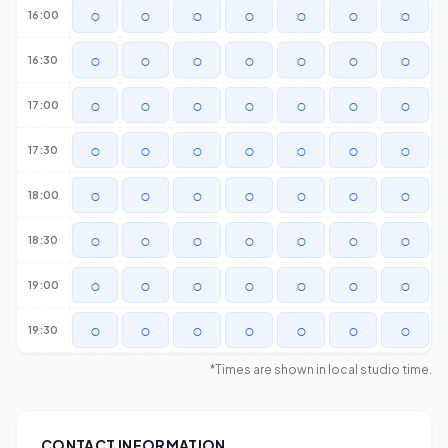
○
○
○
○
○
○
○
16:00
○
○
○
○
○
○
○
16:30
○
○
○
○
○
○
○
17:00
○
○
○
○
○
○
○
17:30
○
○
○
○
○
○
○
18:00
○
○
○
○
○
○
○
18:30
○
○
○
○
○
○
○
19:00
○
○
○
○
○
○
○
19:30
*Times are shown in local studio time.
CONTACT INFORMATION