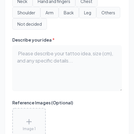
Neck
Hand and fingers
Chest
Shoulder
Arm
Back
Leg
Others
Not decided
Describe your idea
*
Reference Images (Optional)
Image 1