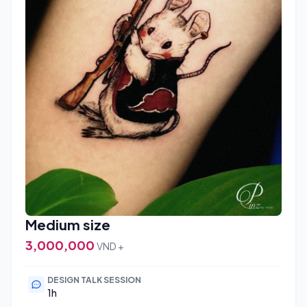
Medium size
3,000,000
VND +
DESIGN TALK SESSION
1h