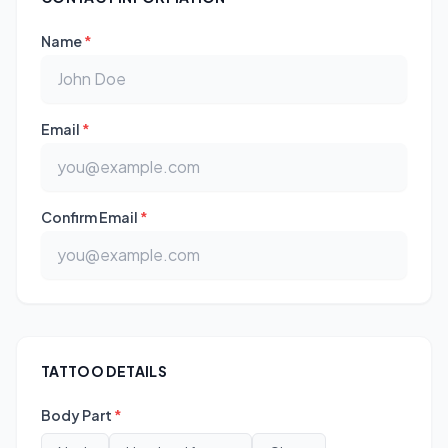
Name
*
Email
*
Confirm Email
*
TATTOO DETAILS
Body Part
*