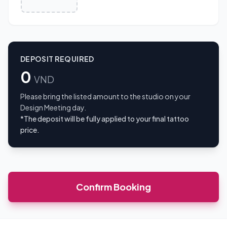
DEPOSIT REQUIRED
0
VND
Please bring the listed amount to the studio on your
Design Meeting day.
*The deposit will be fully applied to your final tattoo
price.
Confirm Booking