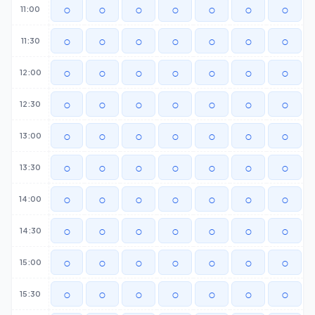
○
○
○
○
○
○
○
11:00
○
○
○
○
○
○
○
11:30
○
○
○
○
○
○
○
12:00
○
○
○
○
○
○
○
12:30
○
○
○
○
○
○
○
13:00
○
○
○
○
○
○
○
13:30
○
○
○
○
○
○
○
14:00
○
○
○
○
○
○
○
14:30
○
○
○
○
○
○
○
15:00
○
○
○
○
○
○
○
15:30