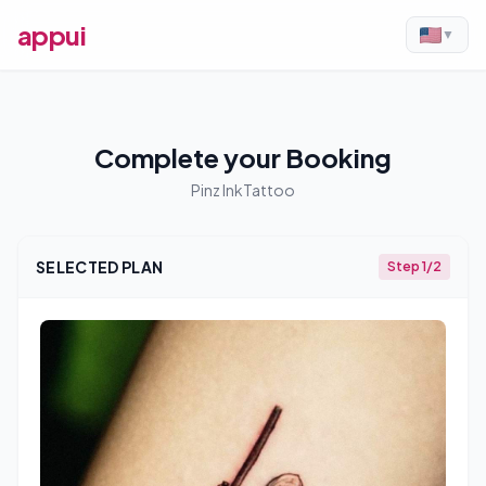
appui
▼
Complete your Booking
Pinz InkTattoo
SELECTED PLAN
Step 1/2